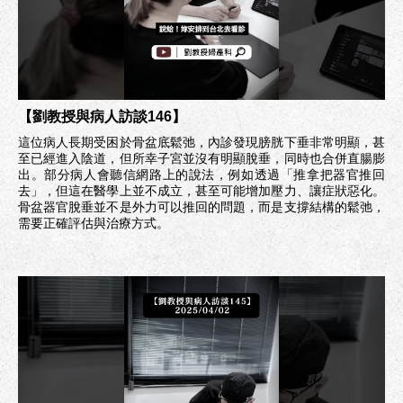
【劉教授與病人訪談146】
這位病人長期受困於骨盆底鬆弛，內診發現膀胱下垂非常明顯，甚
至已經進入陰道，但所幸子宮並沒有明顯脫垂，同時也合併直腸膨
出。部分病人會聽信網路上的說法，例如透過「推拿把器官推回
去」，但這在醫學上並不成立，甚至可能增加壓力、讓症狀惡化。
骨盆器官脫垂並不是外力可以推回的問題，而是支撐結構的鬆弛，
需要正確評估與治療方式。