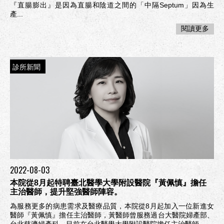
『直腸膨出』是因為直腸和陰道之間的「中隔Septum」因為生
產...
閱讀更多
診所新聞
2022-08-03
本院從8月起特聘臺北醫學大學附設醫院『黃佩慎』擔任
主治醫師，提升堅強醫師陣容。
為服務更多的病患需求及醫療品質，本院從8月起加入一位新進女
醫師『黃佩慎』擔任主治醫師，黃醫師曾服務過台大醫院婦產部、