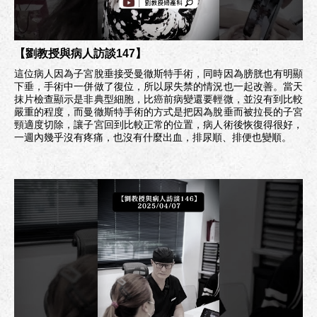
【劉教授與病人訪談147】
這位病人因為子宮脫垂接受曼徹斯特手術，同時因為膀胱也有明顯
下垂，手術中一併做了復位，所以尿失禁的情況也一起改善。當天
抹片檢查顯示是非典型細胞，比癌前病變還要輕微，並沒有到比較
嚴重的程度，而曼徹斯特手術的方式是把因為脫垂而被拉長的子宮
頸適度切除，讓子宮回到比較正常的位置，病人術後恢復得很好，
一週內幾乎沒有疼痛，也沒有什麼出血，排尿順、排便也變順。