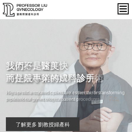
我們不是醫美
技術好、速度快
世界婦科權威
婦科達文西手術量
而是最專業的婦科診所
將住院手術轉成門診手術
革新台灣醫療的先行者
位居亞洲之冠
We are not a cosmetic clinic but rather the first
High proficiency and speed are essential for transforming
World-renowned authority in gynecology,leading the
Our number of successful gynecological da Vinci
professional gynecological clinic.
inpatient surgeries into outpatient procedures.
transformation of Taiwan's medical care.
procedures places us at the forefront in Asia.
了解更多 劉教授婦產科
了解更多 劉教授婦產科
了解更多 劉教授婦產科
了解更多 劉教授婦產科