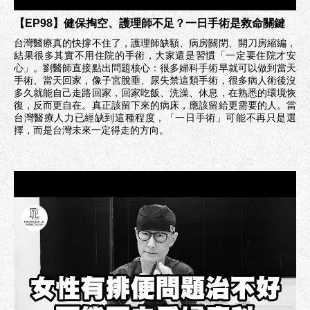
【EP98】健保掏空、護理師不足？一日手術是救命關鍵
台灣醫療真的快撐不住了，護理師缺額、病房關閉、開刀房縮編，
結果很多其實不用住院的手術，大家還是習慣「一定要住院才安
心」。劉醫師直接點出問題核心：很多婦科手術早就可以做到當天
手術、當天回家，像子宮脫垂、尿失禁這類手術，很多病人術後沒
多久就能自己走路回家，回家吃飯、洗澡、休息，在熟悉的環境恢
復，反而更自在。真正該留下來的病床，應該留給更需要的人。當
台灣醫療人力已經缺到這種程度，「一日手術」可能不再只是選
擇，而是台灣未來一定得走的方向。