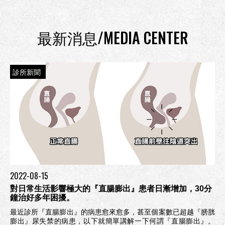
最新消息/MEDIA CENTER
診所新聞
2022-08-15
對日常生活影響極大的『直腸膨出』患者日漸增加，30分
鐘治好多年困擾。
最近診所『直腸膨出』的病患愈來愈多，甚至個案數已超越『膀胱
膨出』尿失禁的病患，以下就簡單講解一下何謂『直腸膨出』。